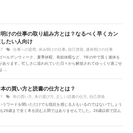
休明けの仕事の取り組み方とは？なるべく早くカン
戻したい人向け
/27
仕事への姿勢
,
休み明けの仕事
,
自己啓発
,
連休明けの仕事
ゴールデンウィーク、夏季休暇、有給休暇など、1年の中で長く連休を
があります。忙しさに追われていた日々から解放されてゆっくり過ごせ
...
な本の買い方と読書の仕方とは？
/21
本の買い方
,
本の選び方
,
正しい読書の仕方
,
自己啓発
いうワードを聞いただけでも抵抗を感じる人もいるのではないでしょう
身も26歳まで全く本を読む人間ではありませんでした。26歳以前で読ん