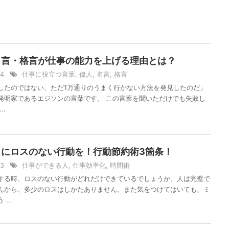
名言・格言が仕事の能力を上げる理由とは？
/14
仕事に役立つ言葉
,
偉人
,
名言
,
格言
したのではない、ただ1万通りのうまく行かない方法を発見したのだ」
発明家であるエジソンの言葉です。 この言葉を聞いただけでも失敗し
..
トにロスのない行動を！行動節約術3箇条！
/13
仕事ができる人
,
仕事効率化
,
時間術
する時、ロスのない行動がどれだけできているでしょうか。人は完璧で
んから、多少のロスはしかたありません。また気をつけてはいても、ミ
...