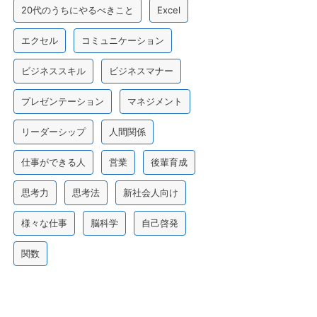
20代のうちにやるべきこと
Excel
エクセル
コミュニケーション
ビジネススキル
ビジネスマナー
プレゼンテーション
マネジメント
リーダーシップ
人間関係
仕事ができる人
営業
後輩育成
思考力
思考法
新社会人向け
様々な仕事
脳科学
自己啓発
関数