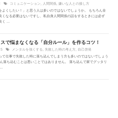
/2
コミュニケーション
,
人間関係
,
嫌いな人との接し方
をよくしたい！」と思う人は多いのではないでしょうか。 もちろん全
良くなる必要はないですし、私自身人間関係の話をするときには必ず
 ...
ミスで悩まなくなる「自分ルール」を作るコツ！
/25
メンタルを強くする
,
失敗した時の考え方
,
自己啓発
って仕事で失敗した時に落ち込んでしまう方も多いのではないでしょう
ろん落ち込むことは悪いことではありません。 落ち込んで家でグッタリ
..