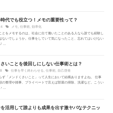
ル時代でも役立つ！メモの重要性って？
/24
メモ
,
仕事術
,
効率化
ことをメモするのは、社会に出て働いたことのある人なら誰でも経験し
はないでしょうか。仕事をしていて気になったこと、忘れてはいけない
...
くさいことを後回しにしない仕事術とは？
/18
仕事を早く終わらせる
,
仕事術
,
自己啓発
らず「メンドくさいこと」って人生において結構ありますよね。 仕事
類の整理や雑事、プライベートで言えば部屋の掃除、洗濯など。こうい
...
せを活用して誰よりも成果を出す激ヤバなテクニッ