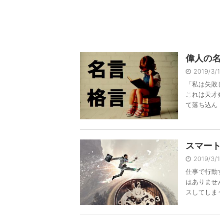
偉人の
2019/3
「私は失敗
これは天才
て落ち込ん .
スマー
2019/3
仕事で行動
はありませ
スしてしまう 