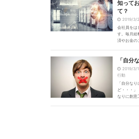
知って
て？
2019/3
会社員をは
す。毎月給
済やお金のこと
「自分
2019/3
行動
「自分なり
ど・・・」
なりに創意工夫