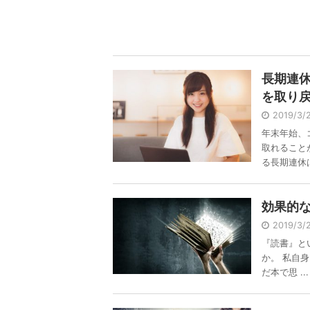
長期連
を取り
2019/3
年末年始、
取れること
る長期連休は 
効果的
2019/3
『読書』と
か。 私自
だ本で思 ...