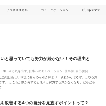
ビジネススキル
コミュニケーション
ビジネスマナー
たいと思っていても努力が続かない！その理由と
/7
やる気を出す
,
仕事へのモチベーション
,
仕事術
,
自己啓発
た当初は新しい環境に身も心も引き締まり「さあがんばるぞ」とやる気
です。 ところが数か月すると段々と努力する気がなくなり、だらだら
...
係を改善する4つの自分を見直すポイントって？