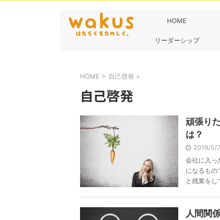
HOME
リーダーシップ
HOME
>
自己啓発
>
自己啓発
頑張り
は？
2019/5
会社に入っ
になるもの
と残業をして 
人間関