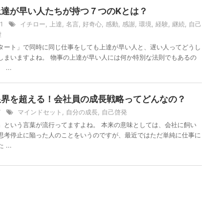
上達が早い人たちが持つ７つのKとは？
11
イチロー
,
上達
,
名言
,
好奇心
,
感動
,
感謝
,
環境
,
経験
,
継続
,
自己
虚
タート」で同時に同じ仕事をしても上達が早い人と、遅い人ってどうし
しまいますよね。 物事の上達が早い人には何か特別な法則でもあるの
...
限界を超える！会社員の成長戦略ってどんなの？
/7
マインドセット
,
自分の成長
,
自己啓発
』という言葉が流行ってますよね。 本来の意味としては、会社に飼い
思考停止に陥った人のことをいうのですが、最近ではただ単純に仕事に
...