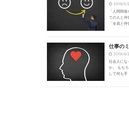
2019/5
「人間関係
ての人と仲
「全員と仲良く
仕事の
2019/4
社会人にな
か。 もち
して何も手 .