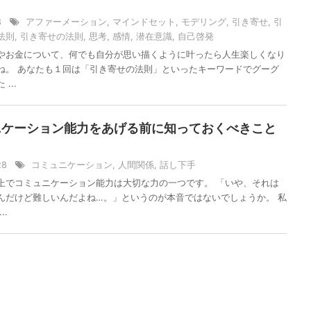
？
/8
アファーメーション
,
マインドセット
,
モデリング
,
引き寄せ
,
引
法則
,
引き寄せの法則
,
思考
,
感情
,
潜在意識
,
自己啓発
やお金について、何でも自分が思い描くように叶ったら人生楽しくなり
ね。 あなたも１回は「引き寄せの法則」といったキーワードでグーグ
...
ニケーション能力をあげる前に知っておくべきこと
/28
コミュニケーション
,
人間関係
,
話し下手
上でコミュニケーション能力は大切な力の一つです。 「いや、それは
んだけど難しいんだよね…。」というのが本音ではないでしょうか。 私
..