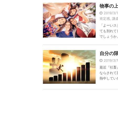
物事の
2019/3/
肯定感
,
謙
「よーいス
ても別れて
でしょうか。 
自分の
2019/3
最近『社畜
ならされて
熱中していた 