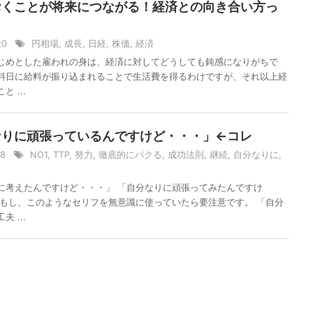
おくことが将来につながる！経済との向き合い方っ
/20
円相場
,
成長
,
日経
,
株価
,
経済
じめとした雇われの身は、経済に対してどうしても鈍感になりがちで
料日に給料が振り込まれることで生活費を得るわけですが、それ以上経
 ...
なりに頑張っているんですけど・・・」←コレ
/18
NO1
,
TTP
,
努力
,
徹底的にパクる
,
成功法則
,
継続
,
自分なりに
,
に考えたんですけど・・・」 「自分なりに頑張ってみたんですけ
 もし、このようなセリフを無意識に使っていたら要注意です。 「自分
 ...