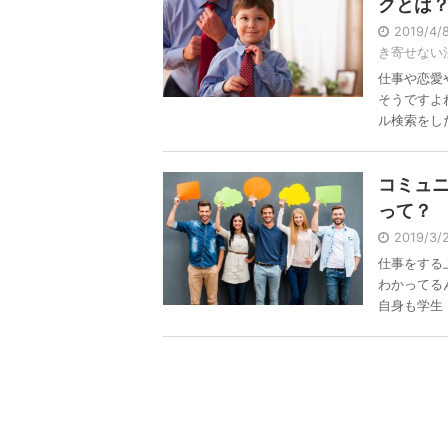
クとは
2019/4
き寄せない
仕事や恋愛
そうですよ
ル検索をした 
コミュ
って？
2019/3
仕事をする
わかってる
自身も学生 .