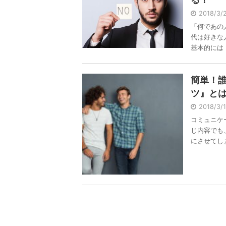
2018/3
「何であの
代は好きな
基本的には .
簡単！
ツ』と
2018/3
コミュニケ
じ内容でも
にさせてしま 