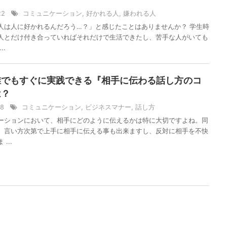
/22
コミュニケーション
,
好かれる人
,
嫌われる人
人は人に好かれるんだろう…？」と感じたことはありませんか？ 学生時
人とだけ付き合っていればそれだけで生活できたし、苦手な人がいても
..
誰でもすぐに実践できる『相手に伝わる話し方のコ
は？
/18
コミュニケーション
,
ビジネスマナー
,
話し方
ーションにおいて、相手にどのように伝えるかは特に大切ですよね。同
、言い方次第で上手に相手に伝える事も出来ますし、反対に相手を不快
...