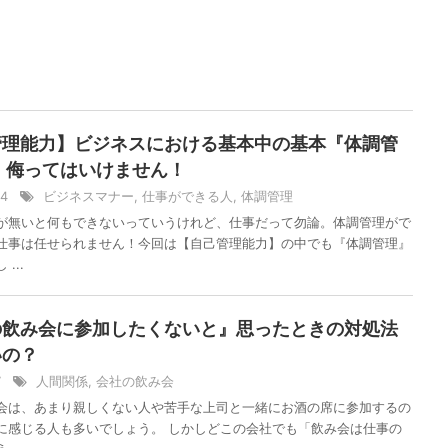
管理能力】ビジネスにおける基本中の基本『体調管
 侮ってはいけません！
/14
ビジネスマナー
,
仕事ができる人
,
体調管理
が無いと何もできないっていうけれど、仕事だって勿論。体調管理がで
仕事は任せられません！今回は【自己管理能力】の中でも『体調管理』
...
の飲み会に参加したくないと』思ったときの対処法
いの？
/7
人間関係
,
会社の飲み会
会は、あまり親しくない人や苦手な上司と一緒にお酒の席に参加するの
に感じる人も多いでしょう。 しかしどこの会社でも「飲み会は仕事の