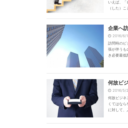
いえば、「
（した）こと 
企業へ
2016/6/
訪問時のビ
張が伴うも
き必要最低限 
何故ビ
2016/5
何故ビジネ
くてはなら
に対して、入 