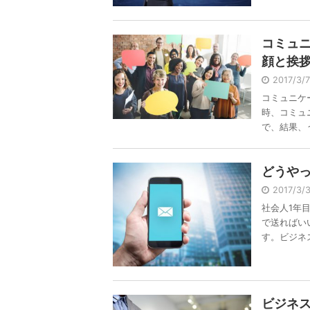
コミュ
顔と挨
2017/3
コミュニケ
時、コミュ
で、結果、うま
どうや
2017/3
社会人1年
で送ればい
す。ビジネス 
ビジネ