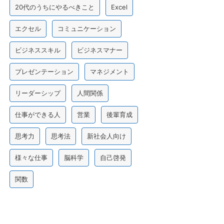
20代のうちにやるべきこと
Excel
エクセル
コミュニケーション
ビジネススキル
ビジネスマナー
プレゼンテーション
マネジメント
リーダーシップ
人間関係
仕事ができる人
営業
後輩育成
思考力
思考法
新社会人向け
様々な仕事
脳科学
自己啓発
関数