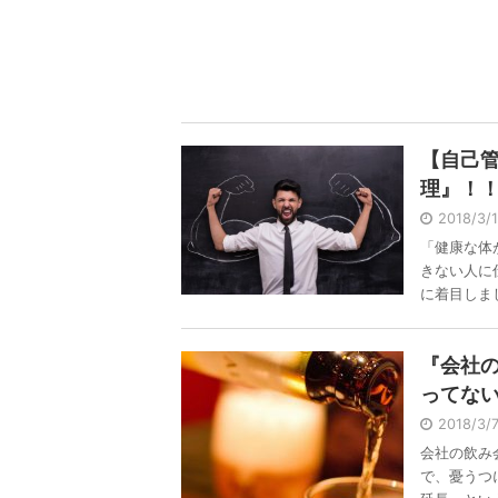
【自己
理』！！
2018/3
「健康な体
きない人に
に着目しまし 
『会社
ってな
2018/3
会社の飲み
で、憂うつ