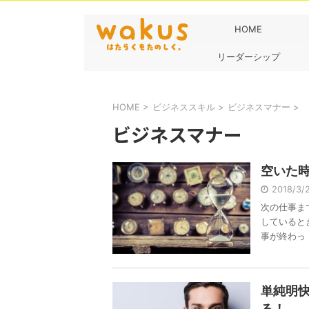
HOME
リーダーシップ
HOME
>
ビジネススキル
>
ビジネスマナー
>
ビジネスマナー
空いた
2018/3
次の仕事ま
していると
事が終わっ .
単純明
る！