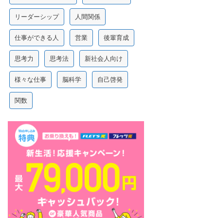
リーダーシップ
人間関係
仕事ができる人
営業
後輩育成
思考力
思考法
新社会人向け
様々な仕事
脳科学
自己啓発
関数