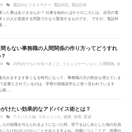
/29
電話のビジネスマナー
,
電話対応
,
電話応対
困った事はありませんか？ 仕事を始めたばかりのころには、自宅の電
多くの人が直面する問題でかなり緊張するものです。 ですが、電話対
...
て間もない事務職の人間関係の作り方ってどうすれ
の？
/28
20代のうちにやるべきこと
,
コミュニケーション
,
人間関係
,
女
進出がますます多くなる時代になって、事務職の方の割合も増えていま
職で必要とされているのは、学歴や資格語学など色々言われています
 ...
心がけたい効果的なアドバイス術とは？
/25
アドバイス術
,
マネジメント
,
後輩
,
指導
,
育成
しらの役職を与えられるようになった時、部下をはじめとした他の社員
スしなければいけないことがありますよね。役職につくことで、指導や