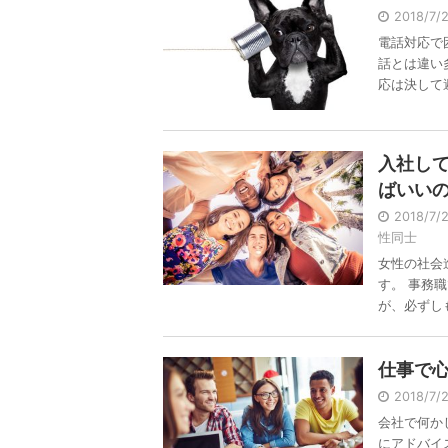
2018/7
電話対応で
話とは違い
応は決して避 
入社し
ばいい
2018/7
性同士
女性の社会
す。 事務
が、必ずしも能
仕事で
2018/7
会社で何か
にアドバイ