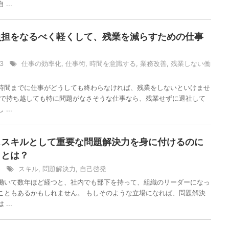
...
負担をなるべく軽くして、残業を減らすための仕事
13
仕事の効率化
,
仕事術
,
時間を意識する
,
業務改善
,
残業しない働
時間までに仕事がどうしても終わらなければ、残業をしないといけませ
まで持ち越しても特に問題がなさそうな仕事なら、残業せずに退社して
...
ススキルとして重要な問題解決力を身に付けるのに
ことは？
/8
スキル
,
問題解決力
,
自己啓発
働いて数年ほど経つと、社内でも部下を持って、組織のリーダーになっ
こともあるかもしれません。 もしそのような立場になれば、問題解決
...