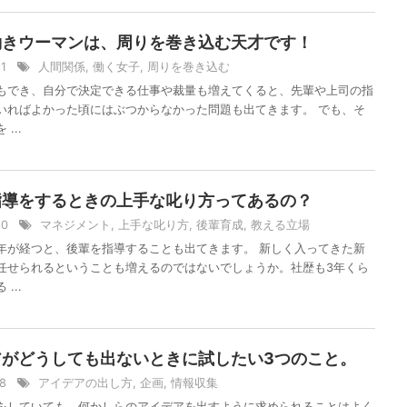
働きウーマンは、周りを巻き込む天才です！
21
人間関係
,
働く女子
,
周りを巻き込む
もでき、自分で決定できる仕事や裁量も増えてくると、先輩や上司の指
いればよかった頃にはぶつからなかった問題も出てきます。 でも、そ
...
指導をするときの上手な叱り方ってあるの？
/20
マネジメント
,
上手な叱り方
,
後輩育成
,
教える立場
年が経つと、後輩を指導することも出てきます。 新しく入ってきた新
任せられるということも増えるのではないでしょうか。社歴も3年くら
...
アがどうしても出ないときに試したい3つのこと。
18
アイデアの出し方
,
企画
,
情報収集
をしていても、何かしらのアイデアを出すように求められることはよく