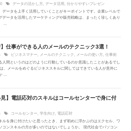
/10
データの活かし方
,
データ活用
,
分かりやすいプレゼン
、データを上手く活用していくことがキーポイントです。企業レベルで
グデータを活用したマーケティングや販売戦略は、まったく珍しくあり
...
術】仕事ができる人のメールのテクニック3選！
/5
ビジネスマナー
,
メールのテクニック
,
メールの使い方
,
仕事術
る人間というのはどのように行動しているのか意識したことがあるでし
実は、メールをめぐるビジネススキルに関してはできている人が意外に
...
必見】電話応対のスキルはコールセンターで身に付
/4
コールセンター
,
学生向け
,
電話応対
キルを身に付けたいと思ったとき、まず初めに浮かぶのはエクセル、ワ
ソコンスキルの方が多いのではないでしょうか。 現代社会でパソコン