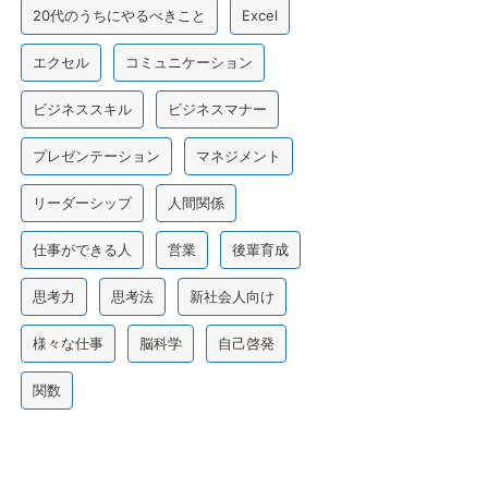
20代のうちにやるべきこと
Excel
エクセル
コミュニケーション
ビジネススキル
ビジネスマナー
プレゼンテーション
マネジメント
リーダーシップ
人間関係
仕事ができる人
営業
後輩育成
思考力
思考法
新社会人向け
様々な仕事
脳科学
自己啓発
関数