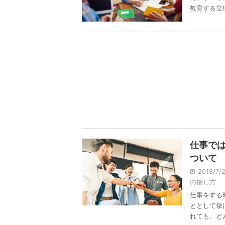
教育する立場 
仕事で
ついて
2018/7
の接し方
仕事をする
ととして挙
れても、どん 