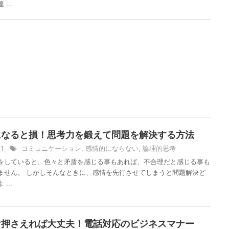
...
になると損！思考力を鍛えて問題を解決する方法
31
コミュニケーション
,
感情的にならない
,
論理的思考
をしていると、色々と矛盾を感じる事もあれば、不合理だと感じる事も
ません。 しかしそんなときに、感情を先行させてしまうと問題解決ど
...
け押さえれば大丈夫！電話対応のビジネスマナー