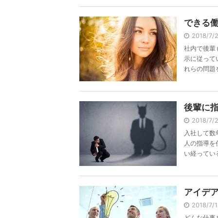
できる
2018/7/
社内で後輩
示に従って
れらの問題を 
後輩に
2018/7
入社して数
人の指導を
い経っている 
アイデ
2018/7/
どんな仕事