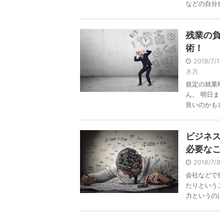
などの自分自 
残業の
術！
2018/7/
き方
規定の就業
ん。 明日
良いのかもし 
ビジネ
必要な
2018/7
会社などで
たりという
力というのは 