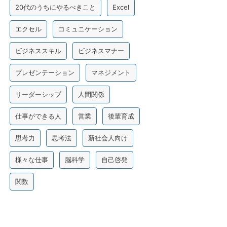
20代のうちにやるべきこと
Excel
エクセル
コミュニケーション
ビジネススキル
ビジネスマナー
プレゼンテーション
マネジメント
リーダーシップ
人間関係
仕事ができる人
営業
後輩育成
思考力
思考法
新社会人向け
様々な仕事
脳科学
自己啓発
関数