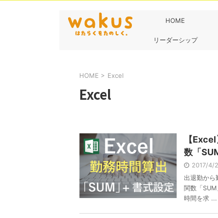
HOME
リーダーシップ
HOME
>
Excel
Excel
【Exc
数「SU
2017/4
出退勤から
関数「SU
時間を求 ...