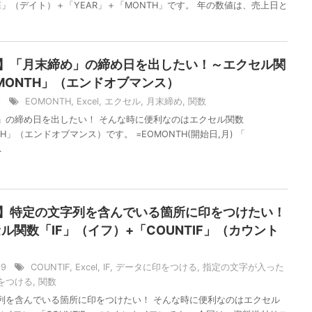
E」（デイト）＋「YEAR」＋「MONTH」です。 年の数値は、売上日と
el】「月末締め」の締め日を出したい！～エクセル関
MONTH」（エンドオブマンス）
/9
EOMONTH
,
Excel
,
エクセル
,
月末締め
,
関数
」の締め日を出したい！ そんな時に便利なのはエクセル関数
TH」（エンドオブマンス）です。 =EOMONTH(開始日,月) 「
.
el】特定の文字列を含んでいる箇所に印をつけたい！
ル関数「IF」（イフ）+「COUNTIF」（カウント
/29
COUNTIF
,
Excel
,
IF
,
データに印をつける
,
指定の文字が入った
をつける
,
関数
列を含んでいる箇所に印をつけたい！ そんな時に便利なのはエクセル