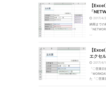
【Exc
「NET
2017/4
納期までの
「NETWO
...
【Exc
エクセル
2017/4/
「〇営業日
「WORK
た「〇営業日 