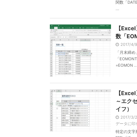
関数「DAT
...
【Exc
数「EO
2017/4
「月末締め
「EOMON
=EOMON ..
【Exc
～エクセ
イフ）
2017/3
データに印
特定の文字