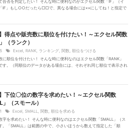
て合否を判定したい！ そんな時に便利なのがエクセル関数「IF」（イ
「IF」もし○○だったら□□で、異なる場合には××にしてね！と指定で
el】得点や販売数に順位を付けたい！～エクセル関数
K」（ランク）
15
Excel
,
RANK
,
ランキング
,
関数
,
順位をつける
数に順位を付けたい！ そんな時に便利なのはエクセル関数「RANK」
です。（同順位のデータがある場合には、それぞれ同じ順位で表示され
el】下位〇位の数字を求めたい！～エクセル関数
LL」（スモール）
11
Excel
,
SMALL
,
関数
,
順位を求める
数字を求めたい！ そんな時に便利なのはエクセル関数「SMALL」（ス
す。「SMALL」は範囲の中で、小さいほうから数えて指定した「順