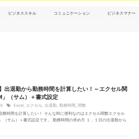
ビジネススキル
コミュニケーション
ビジネスマナー
el】出退勤から勤務時間を計算したい！～エクセル関
M」（サム）＋書式設定
/26
Excel
,
エクセル
,
出退勤
,
勤務時間
,
関数
勤務時間を計算したい！ そんな時に便利なのはエクセル関数エクセル
M」（サム）＋書式設定です。 勤務時間の求め方 １．１日の出退勤から