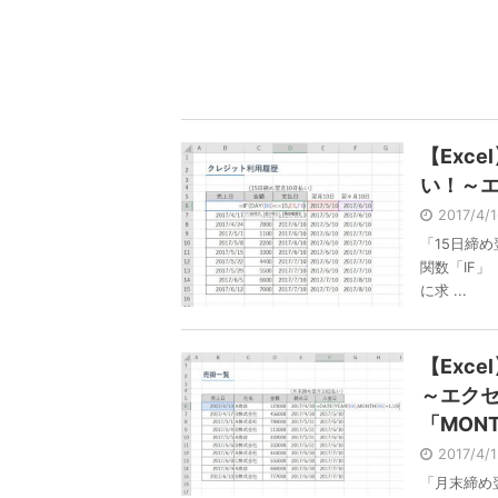
【Exc
い！～エ
2017/4/
「15日締
関数「IF
に求 ...
【Exc
～エクセ
「MON
2017/4/
「月末締め