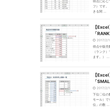
得点に応じ
フ）です。
きる関 ...
【Exc
「RAN
2017/2/
得点や販売
（ランク）
ます。） ...
【Exc
「SMA
2017/2/
下位〇位の
モール）で
位」の数 ...