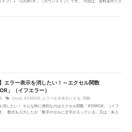
（イフ）+「COUNTIF」（カウントイフ）です。 今回は、資料送付リス
el】エラー表示を消したい！～エクセル関数
RROR」（イフエラー）
19
Excel
,
IFERROR
,
エラーを非表示にする
,
関数
を消したい！ そんな時に便利なのはエクセル関数「IFERROR」（イフ
す。 数式を入力したが「数字のセルに文字が入っている」又は「未入