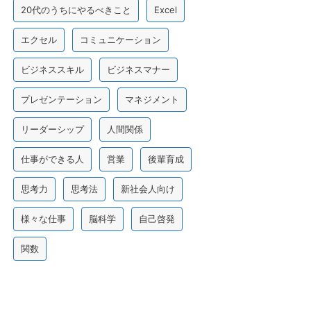
20代のうちにやるべきこと
Excel
エクセル
コミュニケーション
ビジネススキル
ビジネスマナー
プレゼンテーション
マネジメント
リーダーシップ
人間関係
仕事ができる人
営業
後輩育成
思考力
思考法
新社会人向け
様々な仕事
脳科学
自己啓発
関数