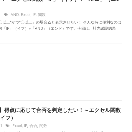
/5
AND
,
Excel
,
IF
,
関数
〇以上"かつ"〇以上」の場合△と表示させたい！ そんな時に便利なのは
数「IF」（イフ）+「AND」（エンド）です。今回は、社内試験結果
el】得点に応じて合否を判定したい！～エクセル関数
（イフ）
21
Excel
,
IF
,
合否
,
関数