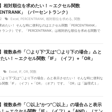
el】相対順位を求めたい！～エクセル関数
CENTRANK」（パーセントランク）
12
Excel
,
PERCENTRANK
,
相対順位を求める
,
関数
めたい！ そんな時に便利なのはエクセル関数「PERCENTRANK」
トランク）です。「PERCENTRANK」は相対的な順位を求める関数で
el】複数条件「〇より下"又は"〇より下の場合」△と
たい！～エクセル関数「IF」（イフ）+「OR」
）
/8
Excel
,
IF
,
OR
,
関数
〇より下"又は"〇より下の場合」△と表示させたい！ そんな時に便利な
ル関数「IF」（イフ）+「OR」（オア）です。「OR」は「論理式１」
el】複数条件「〇以上"かつ"〇以上」の場合△と表示
！～エクセル関数「IF」（イフ）+「AND」（エン