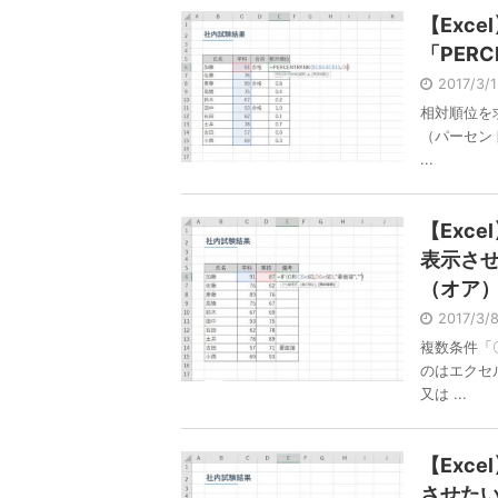
【Exc
「PER
2017/3/
相対順位を求
（パーセン
...
【Exc
表示させ
（オア
2017/3
複数条件「
のはエクセ
又は ...
【Exc
させたい