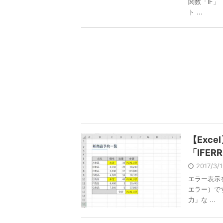
関数「IF」
ト ...
【Exc
「IFE
2017/3/
エラー表示
エラー）で
力」な ...