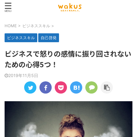
HOME
>
ビジネススキル
>
ビジネススキル
自己啓発
ビジネスで怒りの感情に振り回されない
ための心得5つ！
2019年11月5日