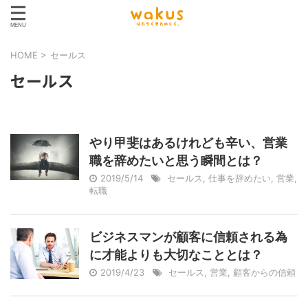
HOME
>
セールス
セールス
やり甲斐はあるけれども辛い、営業
職を辞めたいと思う瞬間とは？
2019/5/14
セールス
,
仕事を辞めたい
,
営業
,
転職
ビジネスマンが顧客に信頼される為
に才能よりも大切なこととは？
2019/4/23
セールス
,
営業
,
顧客からの信頼