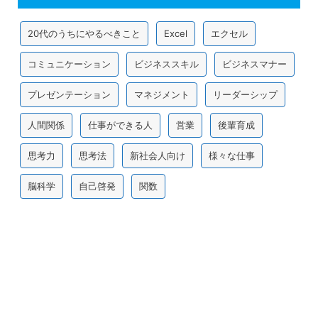
20代のうちにやるべきこと
Excel
エクセル
コミュニケーション
ビジネススキル
ビジネスマナー
プレゼンテーション
マネジメント
リーダーシップ
人間関係
仕事ができる人
営業
後輩育成
思考力
思考法
新社会人向け
様々な仕事
脳科学
自己啓発
関数