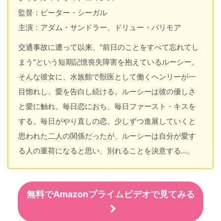
監督：ピーター・シーガル
主演：アダム・サンドラー、ドリュー・バリモア
交通事故に遭って以来、"前日のことをすべて忘れてし
まう"という短期記憶喪失障害を抱えているルーシー。
そんな彼女に、水族館で獣医として働くヘンリーが一
目惚れし、愛を告白し続ける。ルーシーは彼の優しさ
と愛に触れ、毎日恋におち、毎日ファースト・キスを
する。毎日がやり直しの恋。少しずつ進展していくと
思われた二人の関係だったが、ルーシーは自分が愛す
る人の重荷になると思い、別れることを決意する…。
無料でAmazonプライムビデオで見てみる