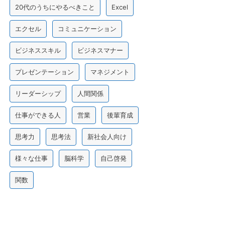
20代のうちにやるべきこと
Excel
エクセル
コミュニケーション
ビジネススキル
ビジネスマナー
プレゼンテーション
マネジメント
リーダーシップ
人間関係
仕事ができる人
営業
後輩育成
思考力
思考法
新社会人向け
様々な仕事
脳科学
自己啓発
関数