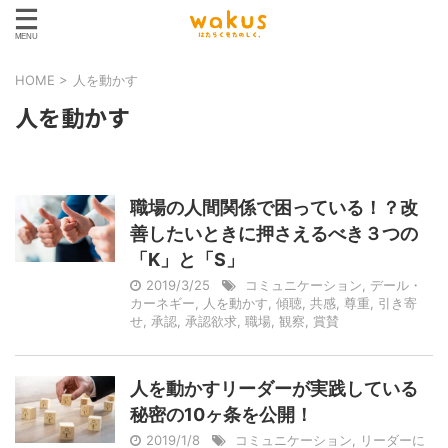
HOME
>
人を動かす
人を動かす
職場の人間関係で困っている！？改
善したいときに押さえるべき３つの
「K」と「S」
2019/3/25
コミュニケーション
,
デール・
カーネギー
,
人を動かす
,
傾聴
,
共感
,
尊重
,
引き寄
せ
,
承認
,
承認欲求
,
職場
,
観察
,
賞賛
人を動かすリーダーが実践している
秘密の10ヶ条を公開！
2019/1/8
コミュニケーション
,
リーダーに