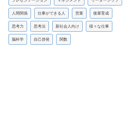
プレゼンテーション
マネジメント
リーダーシップ
人間関係
仕事ができる人
営業
後輩育成
思考力
思考法
新社会人向け
様々な仕事
脳科学
自己啓発
関数