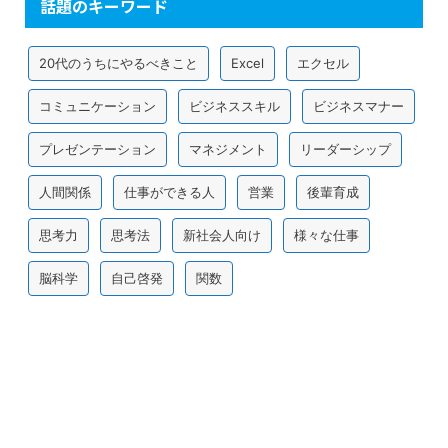
話題のキーワード
20代のうちにやるべきこと
Excel
エクセル
コミュニケーション
ビジネススキル
ビジネスマナー
プレゼンテーション
マネジメント
リーダーシップ
人間関係
仕事ができる人
営業
後輩育成
思考力
思考法
新社会人向け
様々な仕事
脳科学
自己啓発
関数