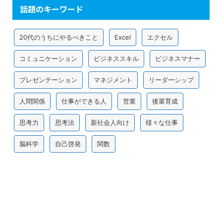
話題のキーワード
20代のうちにやるべきこと
Excel
エクセル
コミュニケーション
ビジネススキル
ビジネスマナー
プレゼンテーション
マネジメント
リーダーシップ
人間関係
仕事ができる人
営業
後輩育成
思考力
思考法
新社会人向け
様々な仕事
脳科学
自己啓発
関数