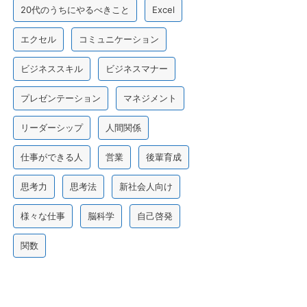
20代のうちにやるべきこと
Excel
エクセル
コミュニケーション
ビジネススキル
ビジネスマナー
プレゼンテーション
マネジメント
リーダーシップ
人間関係
仕事ができる人
営業
後輩育成
思考力
思考法
新社会人向け
様々な仕事
脳科学
自己啓発
関数