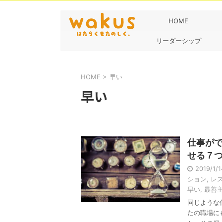
HOME
リーダーシップ
HOME
>
早い
早い
仕事が
せる７
2019/1/
ション
,
レ
早い
,
最善
同じような
たの職場に