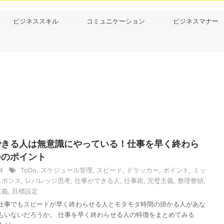
ビジネススキル
コミュニケーション
ビジネスマナー
できる人は無意識にやっている！仕事を早く終わら
つのポイント
14
ToDo
,
スケジュール管理
,
スピード
,
ドラッカー
,
ポイント
,
ミッ
スポンス
,
レバレッジ思考
,
仕事ができる人
,
仕事術
,
完璧主義
,
整理整頓
,
主義
,
目標設定
仕事でもスピードが早く終わらせる人とモタモタ時間の掛かる人があな
もいないだろうか。 仕事を早く終わらせる人の特徴をまとめてみる