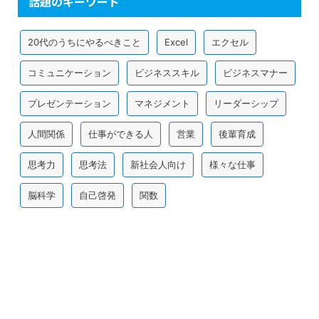
話題のキーワード
20代のうちにやるべきこと
Excel
エクセル
コミュニケーション
ビジネススキル
ビジネスマナー
プレゼンテーション
マネジメント
リーダーシップ
人間関係
仕事ができる人
営業
後輩育成
思考力
思考法
新社会人向け
様々な仕事
脳科学
自己啓発
関数