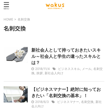
HOME
>
名刺交換
名刺交換
新社会人として持っておきたいスキ
ル～社会人と学生の違ったスキルと
は？
2018/11/4
ビジネススキル
,
メール
,
名刺交
換
,
挨拶
,
新社会人向け
【ビジネスマナー】絶対に知ってお
きたい「名刺交換の基本」！
2018/6/3
ビジネスマナー
,
名刺交換
,
新社
会人向け