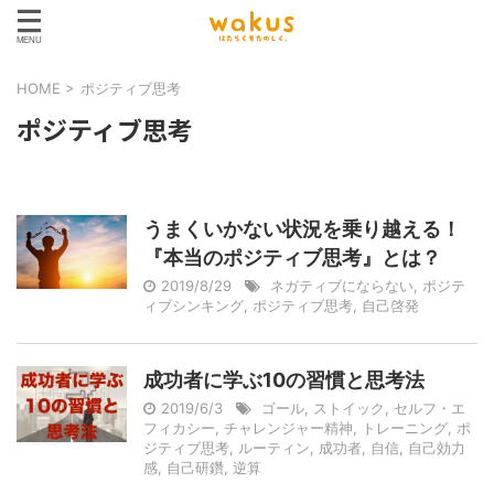
HOME
>
ポジティブ思考
ポジティブ思考
うまくいかない状況を乗り越える！
『本当のポジティブ思考』とは？
2019/8/29
ネガティブにならない
,
ポジテ
ィブシンキング
,
ポジティブ思考
,
自己啓発
成功者に学ぶ10の習慣と思考法
2019/6/3
ゴール
,
ストイック
,
セルフ・エ
フィカシー
,
チャレンジャー精神
,
トレーニング
,
ポ
ジティブ思考
,
ルーティン
,
成功者
,
自信
,
自己効力
感
,
自己研鑽
,
逆算