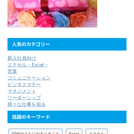
人気のカテゴリー
新入社員向け
エクセル - Excel -
営業
コミュニケーション
ビジネスマナー
マネジメント
リーダーシップ
様々な仕事を知る
話題のキーワード
20代のうちにやるべきこと
Excel
エクセル