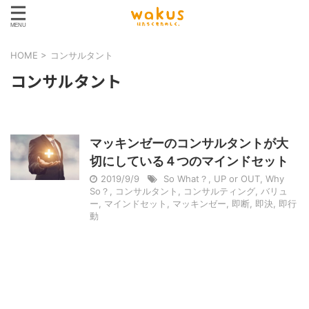
HOME
>
コンサルタント
コンサルタント
マッキンゼーのコンサルタントが大
切にしている４つのマインドセット
2019/9/9
So What？
,
UP or OUT
,
Why
So？
,
コンサルタント
,
コンサルティング
,
バリュ
ー
,
マインドセット
,
マッキンゼー
,
即断
,
即決
,
即行
動