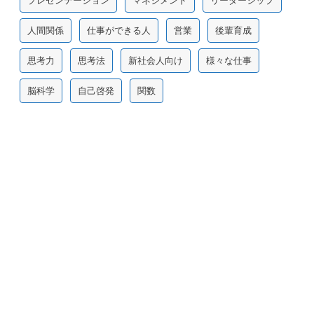
プレゼンテーション
マネジメント
リーダーシップ
人間関係
仕事ができる人
営業
後輩育成
思考力
思考法
新社会人向け
様々な仕事
脳科学
自己啓発
関数