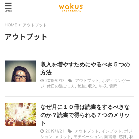
HOME
>
アウトプット
アウトプット
収入を増やすためにやるべき５つの
方法
2019/6/17
アウトプット
,
ボディランゲー
ジ
,
休日の過ごし方
,
勉強
,
収入
,
年収
,
質問
なぜ月に１０冊は読書をするべきな
のか？読書で得られる７つのメリッ
ト
2019/1/21
アウトプット
,
インプット
,
ポジ
ション
,
メリット
,
モチベーション
,
図書館
,
感性
,
林