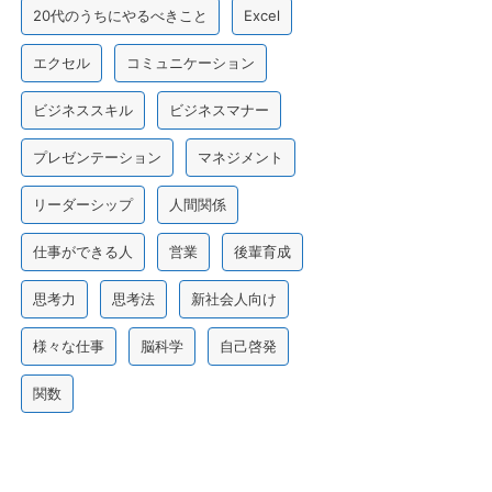
20代のうちにやるべきこと
Excel
エクセル
コミュニケーション
ビジネススキル
ビジネスマナー
プレゼンテーション
マネジメント
リーダーシップ
人間関係
仕事ができる人
営業
後輩育成
思考力
思考法
新社会人向け
様々な仕事
脳科学
自己啓発
関数