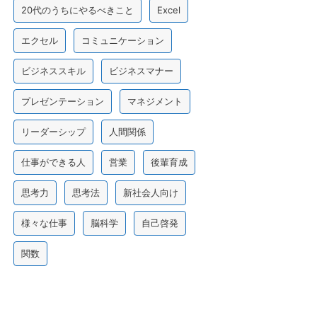
20代のうちにやるべきこと
Excel
エクセル
コミュニケーション
ビジネススキル
ビジネスマナー
プレゼンテーション
マネジメント
リーダーシップ
人間関係
仕事ができる人
営業
後輩育成
思考力
思考法
新社会人向け
様々な仕事
脳科学
自己啓発
関数