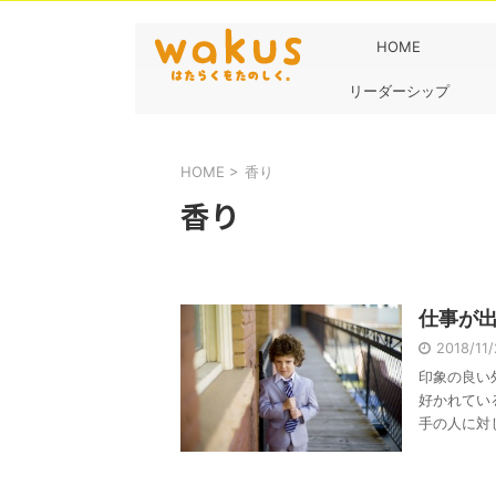
HOME
リーダーシップ
HOME
>
香り
香り
仕事が
2018/11
印象の良い
好かれてい
手の人に対し 