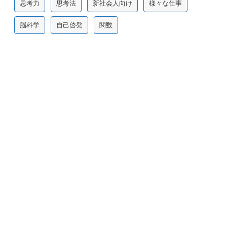
思考力
思考法
新社会人向け
様々な仕事
脳科学
自己啓発
関数