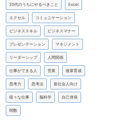
20代のうちにやるべきこと
Excel
エクセル
コミュニケーション
ビジネススキル
ビジネスマナー
プレゼンテーション
マネジメント
リーダーシップ
人間関係
仕事ができる人
営業
後輩育成
思考力
思考法
新社会人向け
様々な仕事
脳科学
自己啓発
関数